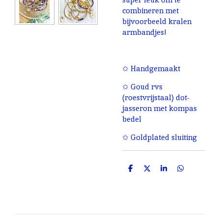
combineren met
bijvoorbeeld kralen
armbandjes!
✩ Handgemaakt
✩ Goud rvs
(roestvrijstaal) dot-
jasseron met kompas
bedel
✩ Goldplated sluiting
D
D
S
D
e
e
h
e
l
e
a
l
e
l
r
e
n
e
n