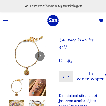
Ga
Levering binnen 1-3 werkdagen
direct
naar
de
hoofdinhoud
Compass bracelet
gold
€ 11,95
In
winkelwagen
Dit minimalistische dot-
jasseron armbandje is
super leuk om te