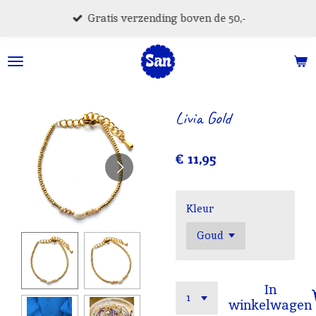
Ga
Gratis verzending boven de 50,-
direct
naar
de
hoofdinhoud
Livia Gold
€ 11,95
Kleur
In
winkelwagen