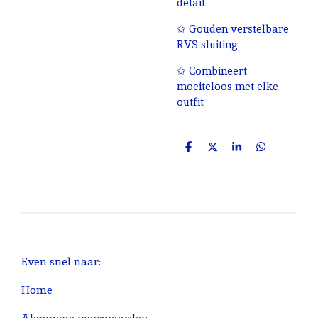
detail
✩ Gouden verstelbare
RVS sluiting
✩ Combineert
moeiteloos met elke
outfit
D
D
S
D
e
e
h
e
l
e
a
l
e
l
r
e
n
e
n
Even snel naar:
Home