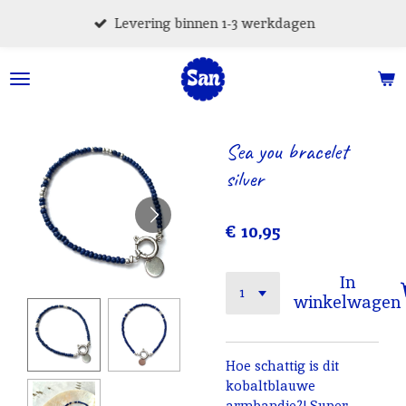
Ga
Levering binnen 1-3 werkdagen
direct
naar
de
hoofdinhoud
Sea you bracelet
silver
€ 10,95
In
winkelwagen
Hoe schattig is dit
kobaltblauwe
armbandje?! Super