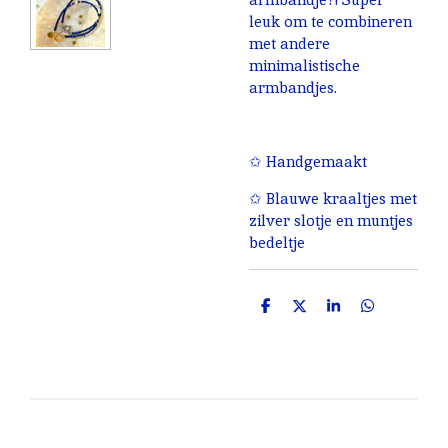
leuk om te combineren
met andere
minimalistische
armbandjes.
✩ Handgemaakt
✩ Blauwe kraaltjes met
zilver slotje en muntjes
bedeltje
D
D
S
D
e
e
h
e
l
e
a
l
e
l
r
e
n
e
n