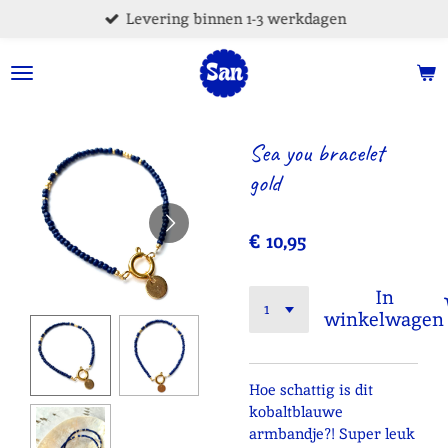
Levering binnen 1-3 werkdagen
Ga
direct
naar
de
hoofdinhoud
Sea you bracelet
gold
€ 10,95
In
winkelwagen
Hoe schattig is dit
kobaltblauwe
armbandje?! Super leuk