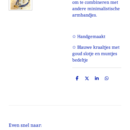
om te combineren met
andere minimalistische
armbandjes.
✩ Handgemaakt
✩ Blauwe kraaltjes met
goud slotje en muntjes
bedeltje
D
D
S
D
e
e
h
e
l
e
a
l
e
l
r
e
n
e
n
Even snel naar: