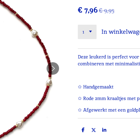
€ 7,96
€ 9,95
In winkelwag
Deze leukerd is perfect voor 
combineren met minimalistis
✩ Handgemaakt
✩ Rode 2mm kraaltjes met p
✩ Afgewerkt met een goldpla
D
D
S
e
e
h