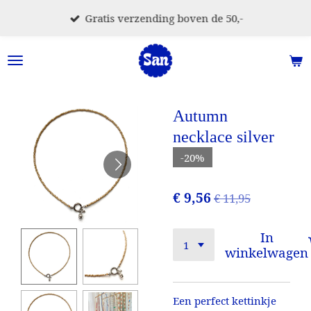
Ga
Gratis verzending boven de 50,-
direct
naar
de
hoofdinhoud
Autumn
necklace silver
-20%
€ 9,56
€ 11,95
In
winkelwagen
Een perfect kettinkje