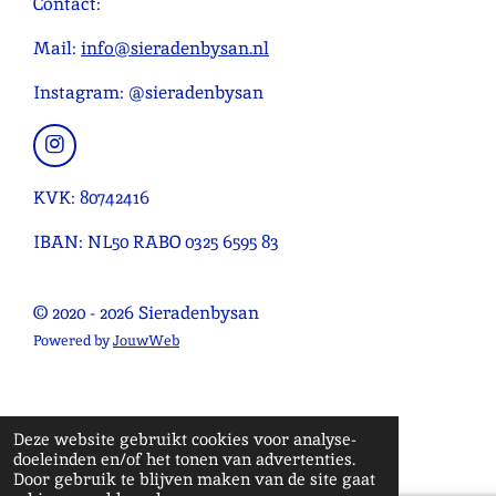
Contact:
e
r
r
r
r
g
n
e
e
e
e
:
Mail:
info@sieradenbysan.nl
n
n
n
n
4
Instagram: @sieradenbysan
.
0
9
I
n
0
s
KVK: 80742416
9
t
0
a
IBAN: NL50 RABO 0325 6595 83
g
9
r
0
a
© 2020 - 2026 Sieradenbysan
9
m
0
Powered by
JouwWeb
9
0
9
Deze website gebruikt cookies voor analyse-
1
doeleinden en/of het tonen van advertenties.
s
Door gebruik te blijven maken van de site gaat