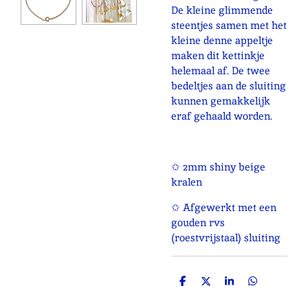
De kleine glimmende
steentjes samen met het
kleine denne appeltje
maken dit kettinkje
helemaal af. De twee
bedeltjes aan de sluiting
kunnen gemakkelijk
eraf gehaald worden.
✩ 2mm shiny beige
kralen
✩ Afgewerkt met een
gouden rvs
(roestvrijstaal) sluiting
D
D
S
D
e
e
h
e
l
e
a
l