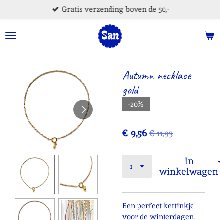
Gratis verzending boven de 50,-
Ga
direct
naar
de
hoofdinhoud
Autumn necklace
gold
-20%
€ 9,56
€ 11,95
In
winkelwagen
Een perfect kettinkje
voor de winterdagen.