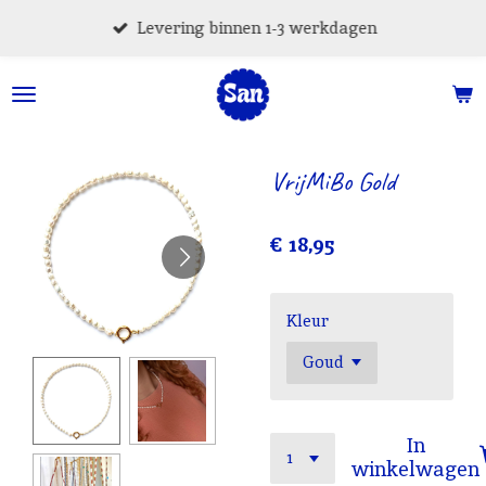
Ga
Levering binnen 1-3 werkdagen
direct
naar
de
hoofdinhoud
VrijMiBo Gold
€ 18,95
Kleur
In
winkelwagen