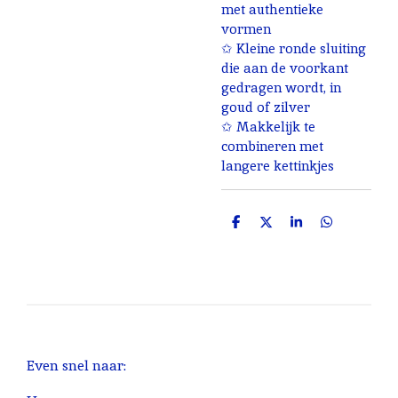
met authentieke
vormen
✩ Kleine ronde sluiting
die aan de voorkant
gedragen wordt, in
goud of zilver
✩ Makkelijk te
combineren met
langere kettinkjes
D
D
S
D
e
e
h
e
l
e
a
l
e
l
r
e
n
e
n
Even snel naar: