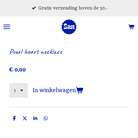
Ga
Gratis verzending boven de 50,-
direct
naar
de
hoofdinhoud
Pearl heart necklace
€ 0,00
In winkelwagen
D
D
S
D
e
e
h
e
l
e
a
l
e
l
r
e