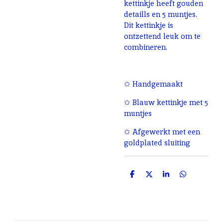
kettinkje heeft gouden
detaills en 5 muntjes.
Dit kettinkje is
ontzettend leuk om te
combineren.
✩ Handgemaakt
✩ Blauw kettinkje met 5
muntjes
✩ Afgewerkt met een
goldplated sluiting
D
D
S
D
e
e
h
e
l
e
a
l
e
l
r
e
n
e
n