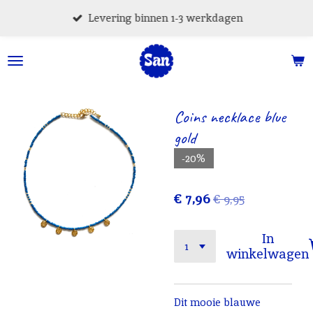
Ga
Levering binnen 1-3 werkdagen
direct
naar
de
hoofdinhoud
Coins necklace blue
gold
-20%
€ 7,96
€ 9,95
In
winkelwagen
Dit mooie blauwe