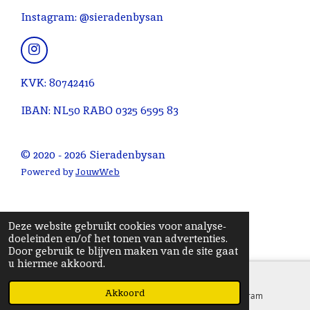
n
n
n
n
4
Instagram: @sieradenbysan
.
0
9
I
n
0
s
KVK: 80742416
9
t
0
a
IBAN: NL50 RABO 0325 6595 83
g
9
r
0
a
© 2020 - 2026 Sieradenbysan
9
m
0
Powered by
JouwWeb
9
0
9
Deze website gebruikt cookies voor analyse-
1
doeleinden en/of het tonen van advertenties.
Door gebruik te blijven maken van de site gaat
s
u hiermee akkoord.
t
e
Akkoord
E-mailadres
Instagram
r