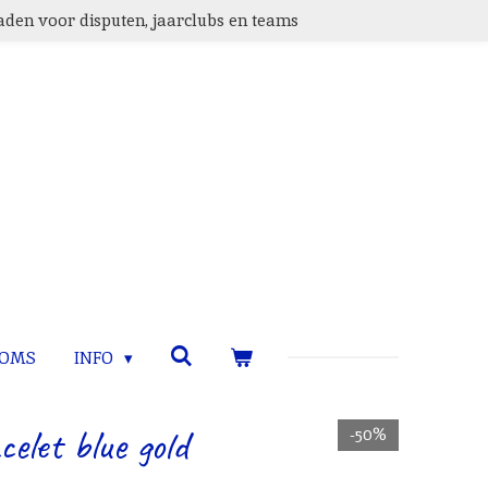
den voor disputen, jaarclubs en teams
TOMS
INFO
elet blue gold
-50%