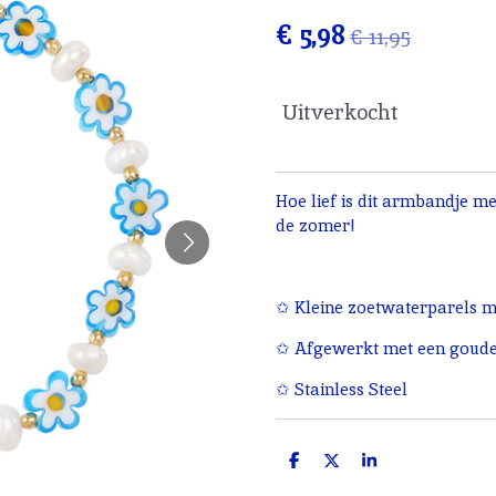
€ 5,98
€ 11,95
Uitverkocht
Hoe lief is dit armbandje m
de zomer!
✩ Kleine zoetwaterparels m
✩ Afgewerkt met een gouden
✩ Stainless Steel
D
D
S
e
e
h