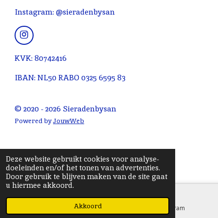
n
n
n
n
4
Instagram: @sieradenbysan
.
0
9
I
n
0
s
KVK: 80742416
9
t
0
a
IBAN: NL50 RABO 0325 6595 83
g
9
r
0
a
© 2020 - 2026 Sieradenbysan
9
m
0
Powered by
JouwWeb
9
0
9
Deze website gebruikt cookies voor analyse-
1
doeleinden en/of het tonen van advertenties.
Door gebruik te blijven maken van de site gaat
s
u hiermee akkoord.
t
e
Akkoord
E-mailadres
Instagram
r