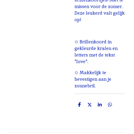
missen voor de zomer.
Deze leukerd valt gelijk
op!
✩ Brillenkoord in
gekleurde kralen en
letters met de tekst
"love".
✩ Makkelijk te
bevestigen aan je
zonnebril.
D
D
S
D
e
e
h
e
l
e
a
l
e
l
r
e
n
e
n