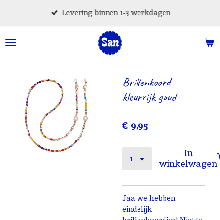
Ga
Levering binnen 1-3 werkdagen
direct
naar
de
hoofdinhoud
Brillenkoord
kleurrijk goud
€ 9,95
In
winkelwagen
Jaa we hebben
eindelijk
brillenkoordjes! Niet te