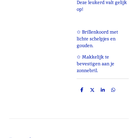
Deze leukerd valt gelijk
op!
✩ Brillenkoord met
lichte schelpjes en
gouden.
✩ Makkelijk te
bevestigen aan je
zonnebril.
D
D
S
D
e
e
h
e
l
e
a
l
e
l
r
e
n
e
n