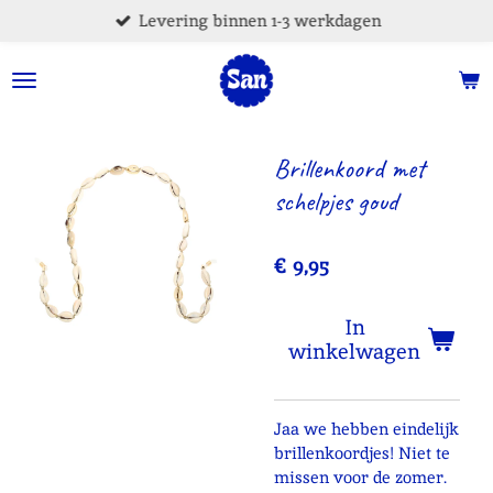
Levering binnen 1-3 werkdagen
Ga
direct
naar
de
hoofdinhoud
Brillenkoord met
schelpjes goud
€ 9,95
In
winkelwagen
Jaa we hebben eindelijk
brillenkoordjes! Niet te
missen voor de zomer.