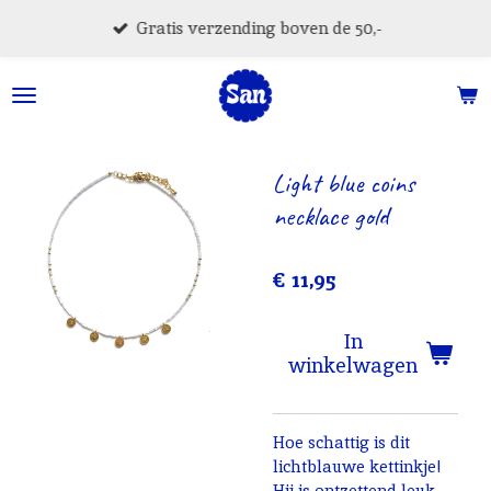
Ga
Gratis verzending boven de 50,-
direct
naar
de
hoofdinhoud
Light blue coins
necklace gold
€ 11,95
In
winkelwagen
Hoe schattig is dit
lichtblauwe kettinkje!
Hij is ontzettend leuk