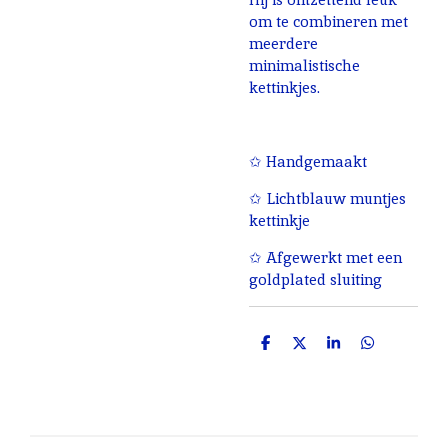
om te combineren met
meerdere
minimalistische
kettinkjes.
✩ Handgemaakt
✩ Lichtblauw muntjes
kettinkje
✩ Afgewerkt met een
goldplated sluiting
D
D
S
D
e
e
h
e
l
e
a
l
e
l
r
e
n
e
n