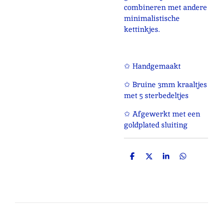
combineren met andere
minimalistische
kettinkjes.
✩ Handgemaakt
✩ Bruine 3mm kraaltjes
met 5 sterbedeltjes
✩ Afgewerkt met een
goldplated sluiting
D
D
S
D
e
e
h
e
l
e
a
l
e
l
r
e
n
e
n