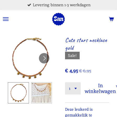
Levering binnen 1-3 werkdagen
Ga
direct
naar
de
hoofdinhoud
Cute stars necklace
gold
Sale!
€ 4,95
€ 6,95
In
winkelwagen
Deze leukerd is
gemakkelijk te