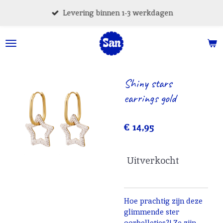
Ga
Levering binnen 1-3 werkdagen
direct
naar
de
hoofdinhoud
Shiny stars
earrings gold
€ 14,95
Uitverkocht
Hoe prachtig zijn deze
glimmende ster
oorbelletjes?! Ze zijn