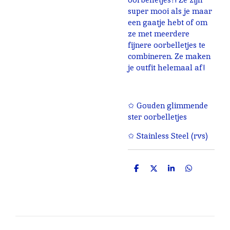
super mooi als je maar
een gaatje hebt of om
ze met meerdere
fijnere oorbelletjes te
combineren. Ze maken
je outfit helemaal af!
✩ Gouden glimmende
ster oorbelletjes
✩ Stainless Steel (rvs)
D
D
S
D
e
e
h
e
l
e
a
l
e
l
r
e
n
e
n