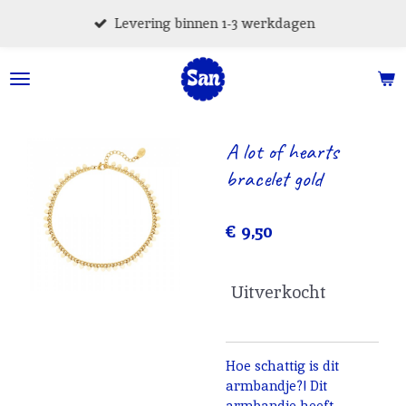
Ga
Levering binnen 1-3 werkdagen
direct
naar
de
hoofdinhoud
A lot of hearts
bracelet gold
€ 9,50
Uitverkocht
Hoe schattig is dit
armbandje?! Dit
armbandje heeft