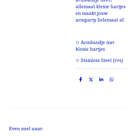
allemaal kleine hartjes
en maakt jouw
armparty helemaal af.
✩ Armbandje met
kleine hartjes
✩ Stainless Steel (rvs)
D
D
S
D
e
e
h
e
l
e
a
l
e
l
r
e
n
e
n
Even snel naar: