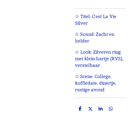
✩ Titel: C’est La Vie
Silver
✩ Sound: Zacht en
helder
✩ Look: Zilveren ring
met klein hartje (RVS),
verstelbaar
✩ Scene: College,
koffiedate, dinertje,
rustige avond
D
D
S
D
e
e
h
e
l
e
a
l
e
l
r
e
n
e
n