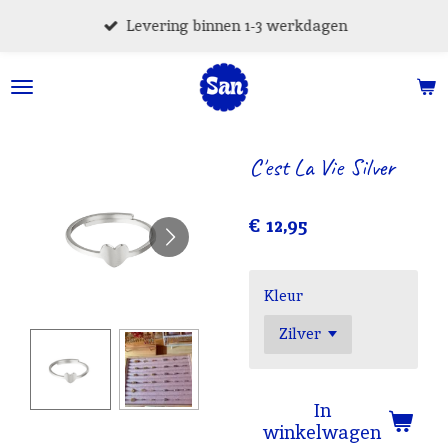
Ga
Levering binnen 1-3 werkdagen
direct
naar
de
hoofdinhoud
C'est La Vie Silver
€ 12,95
Kleur
In
winkelwagen