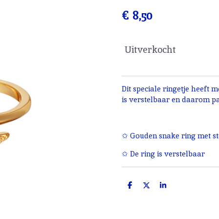
€ 8,50
Uitverkocht
Dit speciale ringetje heeft m
is verstelbaar en daarom pas
✩ Gouden snake ring met st
✩ De ring is verstelbaar
D
D
S
e
e
h
l
e
a
e
l
r
n
e