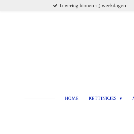
Levering binnen 1-3 werkdagen
Ga
direct
naar
de
hoofdinhoud
HOME
KETTINKJES