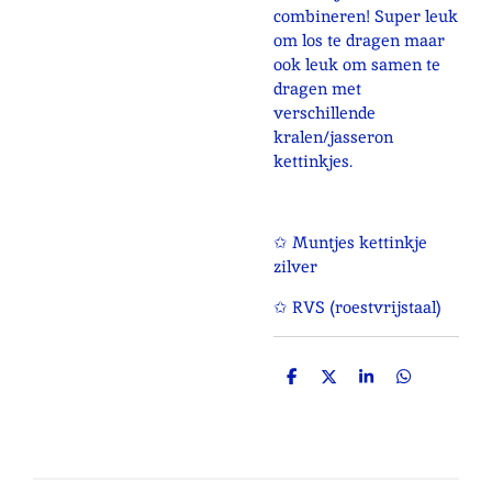
combineren! Super leuk
om los te dragen maar
ook leuk om samen te
dragen met
verschillende
kralen/jasseron
kettinkjes.
✩ Muntjes kettinkje
zilver
✩ RVS (roestvrijstaal)
D
D
S
D
e
e
h
e
l
e
a
l
e
l
r
e
n
e
n