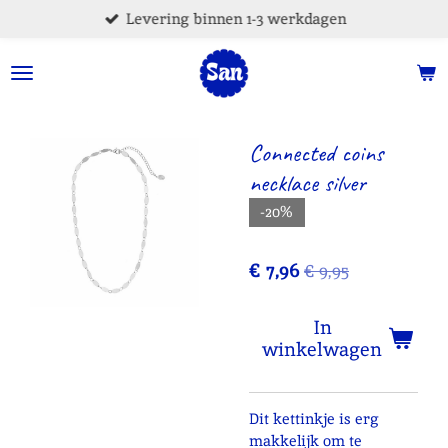
Levering binnen 1-3 werkdagen
Ga
direct
naar
de
hoofdinhoud
Connected coins
necklace silver
-20%
€ 7,96
€ 9,95
In
winkelwagen
Dit kettinkje is erg
makkelijk om te