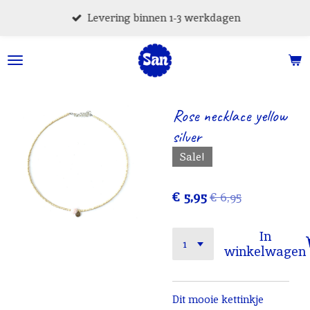
Ga
Levering binnen 1-3 werkdagen
direct
naar
de
hoofdinhoud
Rose necklace yellow
silver
Sale!
€ 5,95
€ 6,95
In
winkelwagen
Dit mooie kettinkje