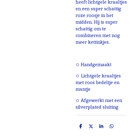
heeft lichtgele kraaltjes
en een super schattig
roze roosje in het
midden. Hij is super
schattig om te
combineren met nog
meer kettinkjes.
✩ Handgemaakt
✩ Lichtgele kraaltjes
met roos bedeltje en
muntje
✩ Afgewerkt met een
silverplated sluiting
D
D
S
D
e
e
h
e