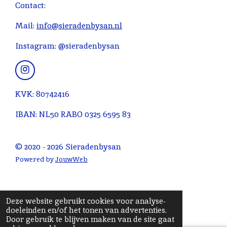
r
r
r
r
r
n
Contact:
e
r
r
r
r
g
n
e
e
e
e
:
Mail:
info@sieradenbysan.nl
n
n
n
n
4
Instagram: @sieradenbysan
.
0
9
I
n
0
s
KVK: 80742416
9
t
0
a
IBAN: NL50 RABO 0325 6595 83
g
9
r
0
a
© 2020 - 2026 Sieradenbysan
9
m
0
Powered by
JouwWeb
9
0
9
Deze website gebruikt cookies voor analyse-
1
doeleinden en/of het tonen van advertenties.
Door gebruik te blijven maken van de site gaat
s