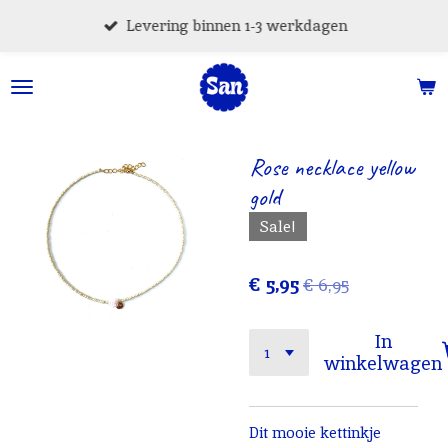
Ga
Levering binnen 1-3 werkdagen
direct
naar
de
hoofdinhoud
Rose necklace yellow
gold
Sale!
€ 5,95
€ 6,95
In
winkelwagen
Dit mooie kettinkje