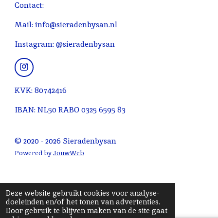
r
r
r
r
r
n
Contact:
e
r
r
r
r
g
n
e
e
e
e
:
Mail:
info@sieradenbysan.nl
n
n
n
n
4
Instagram: @sieradenbysan
.
0
9
I
n
0
s
KVK: 80742416
9
t
0
a
IBAN: NL50 RABO 0325 6595 83
g
9
r
0
a
© 2020 - 2026 Sieradenbysan
9
m
0
Powered by
JouwWeb
9
0
9
Deze website gebruikt cookies voor analyse-
1
doeleinden en/of het tonen van advertenties.
Door gebruik te blijven maken van de site gaat
s