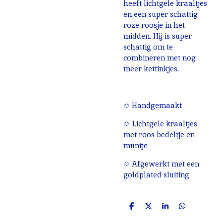
heeft lichtgele kraaltjes
en een super schattig
roze roosje in het
midden. Hij is super
schattig om te
combineren met nog
meer kettinkjes.
✩ Handgemaakt
✩ Lichtgele kraaltjes
met roos bedeltje en
muntje
✩ Afgewerkt met een
goldplated sluiting
D
D
S
D
e
e
h
e