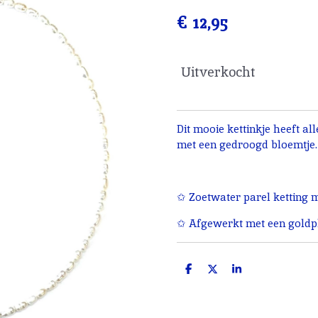
€ 12,95
Uitverkocht
Dit mooie kettinkje heeft a
met een gedroogd bloemtje
✩ Zoetwater parel ketting 
✩ Afgewerkt met een goldpl
D
D
S
e
e
h
l
e
a
e
l
r
n
e