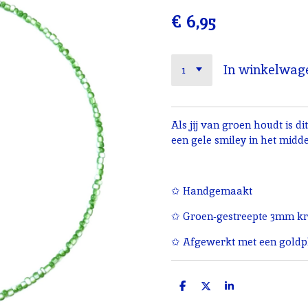
€ 6,95
In winkelwag
Als jij van groen houdt is di
een gele smiley in het midd
✩ Handgemaakt
✩ Groen-gestreepte 3mm kr
✩ Afgewerkt met een goldpl
D
D
S
e
e
h