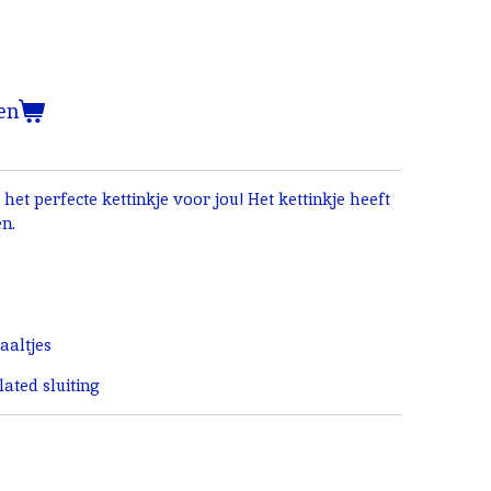
en
t het perfecte kettinkje voor jou! Het kettinkje heeft
en.
aaltjes
ated sluiting