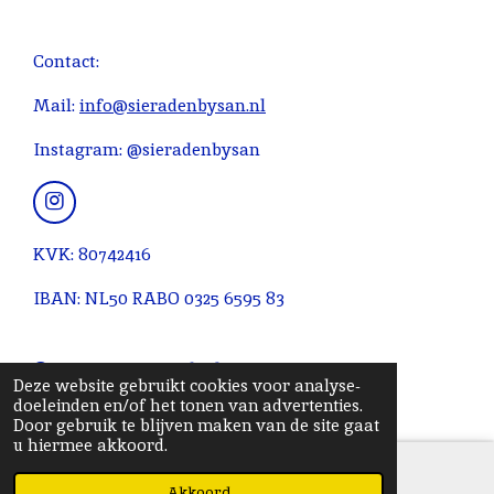
m
e
e
e
e
e
i
m
r
r
r
r
r
n
Contact:
e
r
r
r
r
g
n
e
e
e
e
:
Mail:
info@sieradenbysan.nl
n
n
n
n
4
Instagram: @sieradenbysan
.
0
9
I
n
0
s
KVK: 80742416
9
t
0
a
IBAN: NL50 RABO 0325 6595 83
g
9
r
0
a
© 2020 - 2026 Sieradenbysan
9
m
Deze website gebruikt cookies voor analyse-
0
Powered by
JouwWeb
doeleinden en/of het tonen van advertenties.
9
Door gebruik te blijven maken van de site gaat
u hiermee akkoord.
0
9
Akkoord