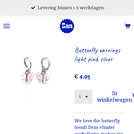
Ga
Levering binnen 1-3 werkdagen
direct
naar
de
hoofdinhoud
Butterfly earrings
light pink silver
€ 4,95
In
winkelwagen
We love the butterfly
trend! Deze vlinder
oorbelletjes maken jou