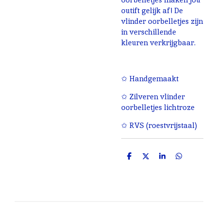
outift gelijk af! De
vlinder oorbelletjes zijn
in verschillende
kleuren verkrijgbaar.
✩ Handgemaakt
✩ Zilveren vlinder
oorbelletjes lichtroze
✩ RVS (roestvrijstaal)
D
D
S
D
e
e
h
e
l
e
a
l
e
l
r
e
n
e
n