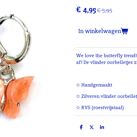
€ 4,95
€ 5,95
In winkelwagen
We love the butterfly trend!
af! De vlinder oorbelletjes 
✩ Handgemaakt
✩ Zilveren vlinder oorbellet
✩ RVS (roestvrijstaal)
D
D
S
e
e
h