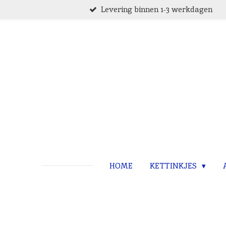
Levering binnen 1-3 werkdagen
Ga
direct
naar
de
hoofdinhoud
HOME
KETTINKJES