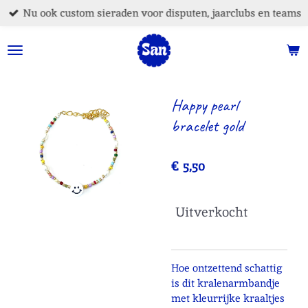
Nu ook custom sieraden voor disputen, jaarclubs en teams
Ga
direct
naar
de
hoofdinhoud
Happy pearl
bracelet gold
€ 5,50
Uitverkocht
Hoe ontzettend schattig
is dit kralenarmbandje
met kleurrijke kraaltjes