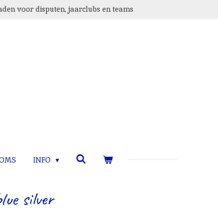
den voor disputen, jaarclubs en teams
TOMS
INFO
lue silver