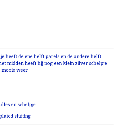
e heeft de ene helft parels en de andere helft
et midden heeft hij nog een klein zilver schelpje
t mooie weer.
lles en schelpje
lated sluiting