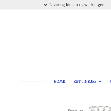
Levering binnen 1-3 werkdagen
Ga
direct
naar
de
hoofdinhoud
HOME
KETTINKJES