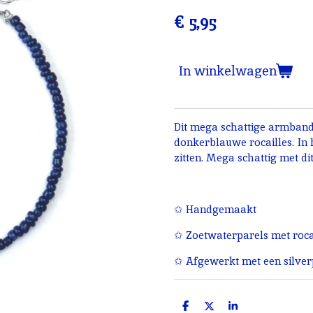
€ 5,95
In winkelwagen
Dit mega schattige armbandj
donkerblauwe rocailles. In h
zitten. Mega schattig met di
✩ Handgemaakt
✩ Zoetwaterparels met rocai
✩ Afgewerkt met een silverp
D
D
S