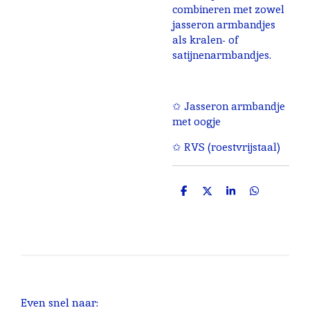
combineren met zowel
jasseron armbandjes
als kralen- of
satijnenarmbandjes.
✩ Jasseron armbandje
met oogje
✩ RVS (roestvrijstaal)
D
D
S
D
e
e
h
e
l
e
a
l
e
l
r
e
n
e
n
Even snel naar: