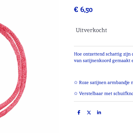
€ 6,50
Uitverkocht
Hoe ontzettend schattig zijn
van satijnenkoord gemaakt e
✩ Roze satijnen armbandje m
✩ Verstelbaar met schuifkn
D
D
S
e
e
h
l
e
a
e
l
r
n
e