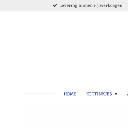
Levering binnen 1-3 werkdagen
Ga
direct
naar
de
hoofdinhoud
HOME
KETTINKJES