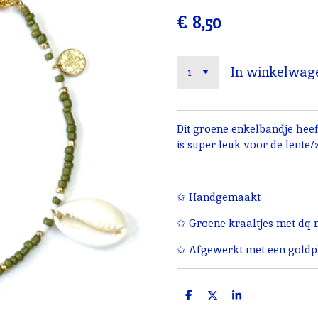
€ 8,50
In winkelwag
Dit groene enkelbandje heeft
is super leuk voor de lente
✩ Handgemaakt
✩ Groene kraaltjes met dq m
✩ Afgewerkt met een goldpl
D
D
S
e
e
h