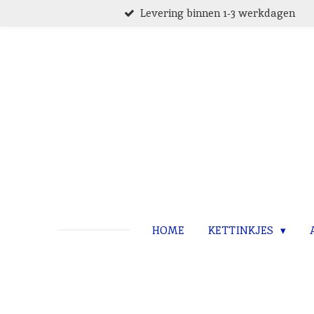
Levering binnen 1-3 werkdagen
Ga
direct
naar
de
hoofdinhoud
HOME
KETTINKJES