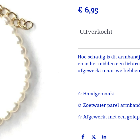
€ 6,95
Uitverkocht
Hoe schattig is dit armband
en in het midden een lichtro
afgewerkt maar we hebben o
✩ Handgemaakt
✩ Zoetwater parel armbandj
✩ Afgewerkt met een goldpl
D
D
S