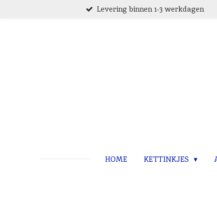
Levering binnen 1-3 werkdagen
Ga
direct
naar
de
hoofdinhoud
HOME
KETTINKJES