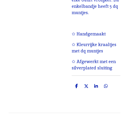
enkelbandje heeft 5 dq
muntjes.
✩ Handgemaakt
✩ Kleurrijke kraaltjes
met dq muntjes
✩ Afgewerkt met een
silverplated sluiting
D
D
S
D
e
e
h
e
l
e
a
l
e
l
r
e
n
e
n