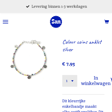
Ga
Levering binnen 1-3 werkdagen
direct
naar
de
hoofdinhoud
Colour coins anklet
silver
€ 7,95
In
winkelwagen
Dit kleurrijke
enkelbandje maakt
elke outift vrolijker. Dit