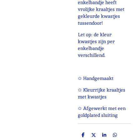
enkelbandje heeft
vrolijke kraaltjes met
gekleurde kwastjes
tussendoor!
Let op: de kleur
kwastjes zijn per
enkelbandje
verschillend.
✩ Handgemaakt
✩ Kleurrijke kraaltjes
met kwastjes
✩ Afgewerkt met een
goldplated sluiting
D
D
S
D