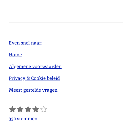
e
e
h
e
l
e
a
l
e
l
r
e
n
e
n
Even snel naar:
Home
Algemene voorwaarden
Privacy & Cookie beleid
Meest gestelde vragen
1
2
3
4
5
S
R
s
s
s
s
s
t
a
330 stemmen
e
t
t
t
t
t
t
m
e
e
e
e
e
i