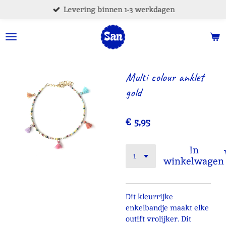
Levering binnen 1-3 werkdagen
Ga
direct
naar
de
hoofdinhoud
Multi colour anklet
gold
€ 5,95
In
winkelwagen
Dit kleurrijke
enkelbandje maakt elke
outift vrolijker. Dit