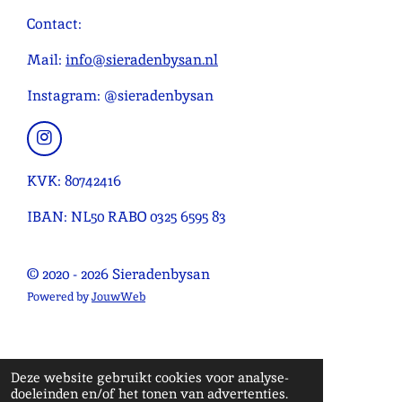
m
r
r
r
r
r
n
Contact:
e
r
r
r
r
g
n
e
e
e
e
:
Mail:
info@sieradenbysan.nl
n
n
n
n
4
Instagram: @sieradenbysan
.
0
9
I
n
0
s
KVK: 80742416
9
t
0
a
IBAN: NL50 RABO 0325 6595 83
g
9
r
0
a
© 2020 - 2026 Sieradenbysan
9
m
0
Powered by
JouwWeb
9
0
9
Deze website gebruikt cookies voor analyse-
1
doeleinden en/of het tonen van advertenties.