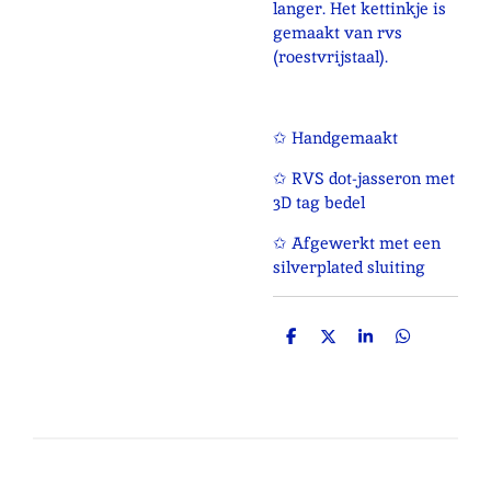
langer. Het kettinkje is
gemaakt van rvs
(roestvrijstaal).
✩ Handgemaakt
✩ RVS dot-jasseron met
3D tag bedel
✩ Afgewerkt met een
silverplated sluiting
D
D
S
D
e
e
h
e
l
e
a
l
e
l
r
e
n
e
n