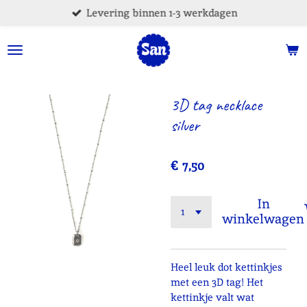
Levering binnen 1-3 werkdagen
Ga
direct
naar
de
hoofdinhoud
3D tag necklace
silver
€ 7,50
In
winkelwagen
Heel leuk dot kettinkjes
met een 3D tag! Het
kettinkje valt wat