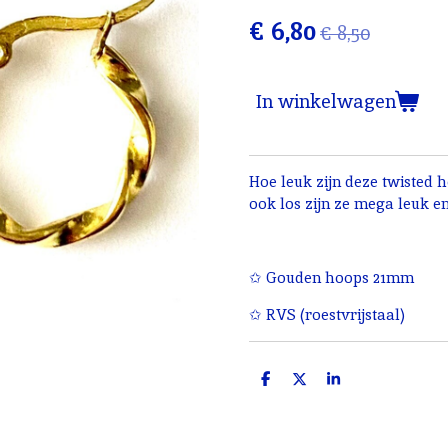
€ 6,80
€ 8,50
In winkelwagen
Hoe leuk zijn deze twisted
ook los zijn ze mega leuk en
✩ Gouden hoops 21mm
✩ RVS (roestvrijstaal)
D
D
S
e
e
h
l
e
a
e
l
r
n
e