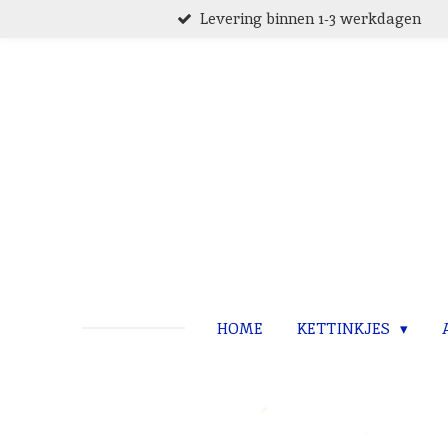
Levering binnen 1-3 werkdagen
Ga
direct
naar
de
hoofdinhoud
HOME
KETTINKJES