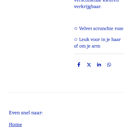
verkrijgbaar.
✩ Velvet scrunchie roze
✩ Leuk voor in je haar
of om je arm
D
D
S
D
e
e
h
e
l
e
a
l
e
l
r
e
n
e
n
Even snel naar:
Home