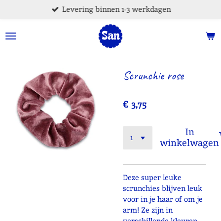
Levering binnen 1-3 werkdagen
Ga
direct
naar
de
hoofdinhoud
Scrunchie rose
€ 3,75
In
winkelwagen
Deze super leuke
scrunchies blijven leuk
voor in je haar of om je
arm! Ze zijn in
verschillende kleuren