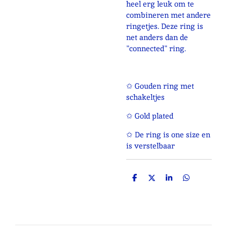
heel erg leuk om te
combineren met andere
ringetjes. Deze ring is
net anders dan de
"connected" ring.
✩ Gouden ring met
schakeltjes
✩ Gold plated
✩ De ring is one size en
is verstelbaar
D
D
S
D
e
e
h
e
l
e
a
l
e
l
r
e
n
e
n