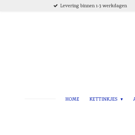
Levering binnen 1-3 werkdagen
Ga
direct
naar
de
hoofdinhoud
HOME
KETTINKJES