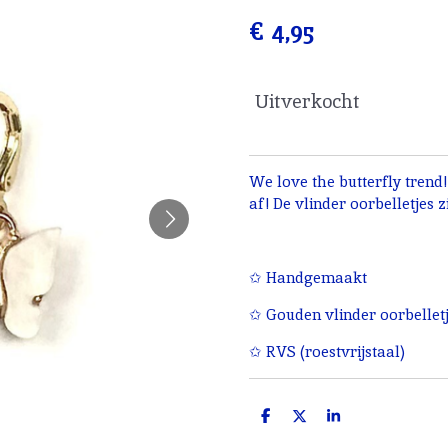
€ 4,95
Uitverkocht
We love the butterfly trend!
af! De vlinder oorbelletjes 
✩ Handgemaakt
✩ Gouden vlinder oorbelletj
✩ RVS (roestvrijstaal)
D
D
S
e
e
h