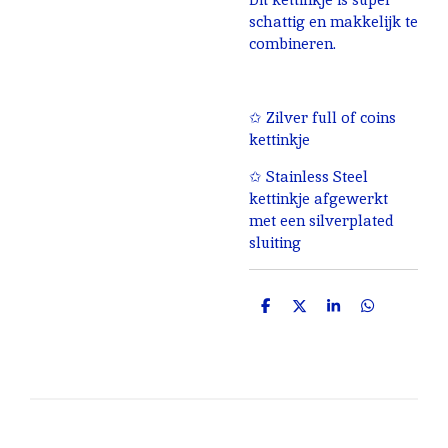
schattig en makkelijk te
combineren.
✩ Zilver full of coins
kettinkje
✩ Stainless Steel
kettinkje afgewerkt
met een silverplated
sluiting
D
D
S
D
e
e
h
e
l
e
a
l
e
l
r
e
n
e
n