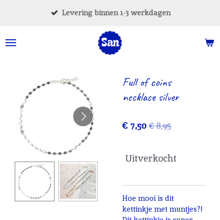
Ga
Levering binnen 1-3 werkdagen
direct
naar
de
hoofdinhoud
Full of coins
necklace silver
€ 7,50
€ 8,95
Uitverkocht
Hoe mooi is dit
kettinkje met muntjes?!
Dit kettinkje is super