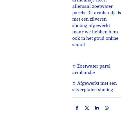
allemaal zoetwater
parels. Dit armbandje is
met een zilveren
sluiting afgewerkt
maar we hebben hem
ook in het goud online
staan!
✩ Zoetwater parel
armbandje
✩ Afgewerkt met een
silverplated sluiting
D
D
S
D
e
e
h
e
l
e
a
l
e
l
r
e
n
e
n