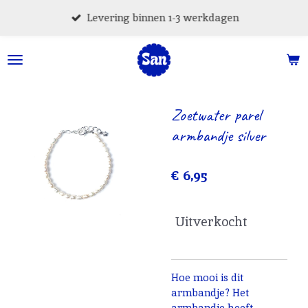
Ga
Levering binnen 1-3 werkdagen
direct
naar
de
hoofdinhoud
Zoetwater parel
armbandje silver
€ 6,95
Uitverkocht
Hoe mooi is dit
armbandje? Het
armbandje heeft