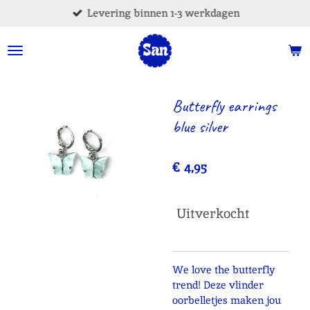
Levering binnen 1-3 werkdagen
Ga
direct
naar
de
hoofdinhoud
Butterfly earrings
blue silver
€ 4,95
Uitverkocht
We love the butterfly
trend! Deze vlinder
oorbelletjes maken jou