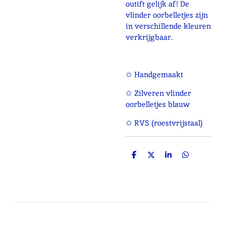
outift gelijk af! De
vlinder oorbelletjes zijn
in verschillende kleuren
verkrijgbaar.
✩ Handgemaakt
✩ Zilveren vlinder
oorbelletjes blauw
✩ RVS (roestvrijstaal)
D
D
S
D
e
e
h
e
l
e
a
l
e
l
r
e
n
e
n