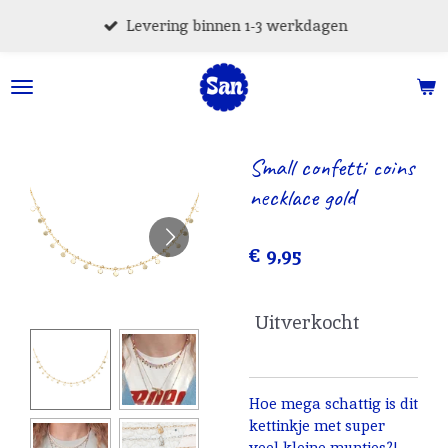
Ga
Levering binnen 1-3 werkdagen
direct
naar
de
hoofdinhoud
Small confetti coins
necklace gold
€ 9,95
Uitverkocht
Hoe mega schattig is dit
kettinkje met super
veel kleine muntjes?!