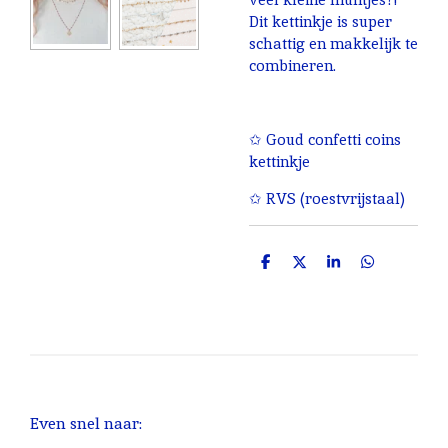
Dit kettinkje is super
schattig en makkelijk te
combineren.
✩ Goud confetti coins
kettinkje
✩ RVS (roestvrijstaal)
D
D
S
D
e
e
h
e
l
e
a
l
e
l
r
e
n
e
n
Even snel naar: