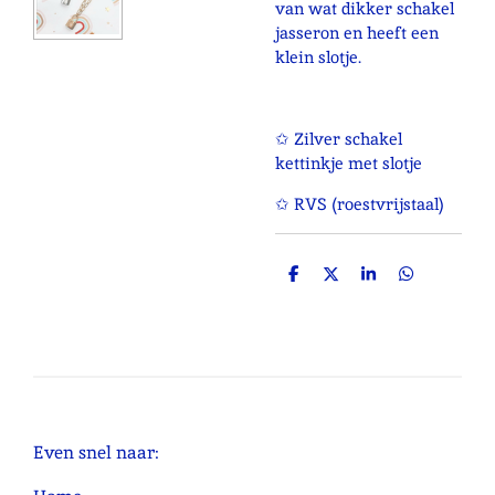
van wat dikker schakel
jasseron en heeft een
klein slotje.
✩ Zilver schakel
kettinkje met slotje
✩ RVS (roestvrijstaal)
D
D
S
D
e
e
h
e
l
e
a
l
e
l
r
e
n
e
n
Even snel naar: