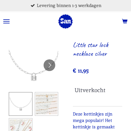
Levering binnen 1-3 werkdagen
Ga
direct
naar
de
hoofdinhoud
Little star lock
necklace silver
€ 11,95
Uitverkocht
Deze kettinkjes zijn
mega populair! Het
kettinkje is gemaakt