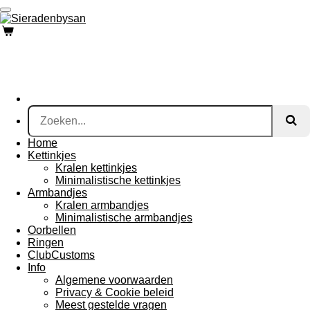
Ga
direct
naar
de
hoofdinhoud
Home
Kettinkjes
Kralen kettinkjes
Minimalistische kettinkjes
Armbandjes
Kralen armbandjes
Minimalistische armbandjes
Oorbellen
Ringen
ClubCustoms
Info
Algemene voorwaarden
Privacy & Cookie beleid
Meest gestelde vragen