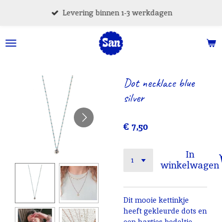
Ga
Levering binnen 1-3 werkdagen
direct
naar
de
hoofdinhoud
Dot necklace blue
silver
€ 7,50
In
winkelwagen
Dit mooie kettinkje
heeft gekleurde dots en
een hartjes bedeltje.