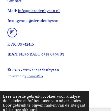
Contact:
e
r
r
r
r
g
n
e
e
e
e
:
Mail:
info@sieradenbysan.nl
n
n
n
n
4
Instagram: @sieradenbysan
.
0
9
I
n
0
s
KVK: 80742416
9
t
0
a
IBAN: NL50 RABO 0325 6595 83
g
9
r
0
a
© 2020 - 2026 Sieradenbysan
9
m
0
Powered by
JouwWeb
9
0
9
Deze website gebruikt cookies voor analyse-
1
doeleinden en/of het tonen van advertenties.
Door gebruik te blijven maken van de site gaat
s
u hiermee akkoord.