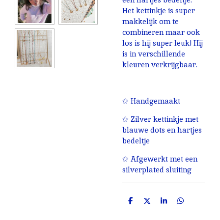
Het kettinkje is super
makkelijk om te
combineren maar ook
los is hij super leuk! Hij
is in verschillende
kleuren verkrijgbaar.
✩ Handgemaakt
✩ Zilver kettinkje met
blauwe dots en hartjes
bedeltje
✩ Afgewerkt met een
silverplated sluiting
D
D
S
D
e
e
h
e
l
e
a
l