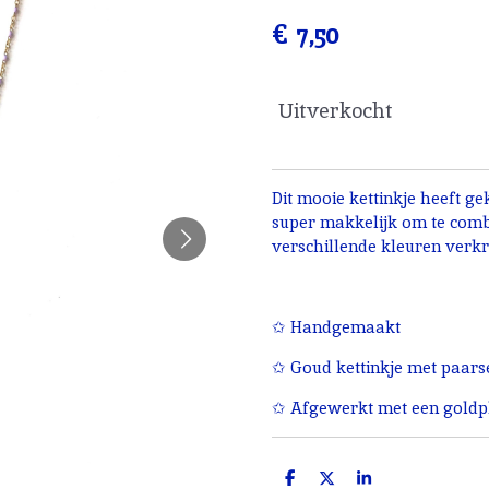
€ 7,50
Uitverkocht
Dit mooie kettinkje heeft gek
super makkelijk om te combin
verschillende kleuren verkr
✩ Handgemaakt
✩ Goud kettinkje met paarse
✩ Afgewerkt met een goldpl
D
D
S