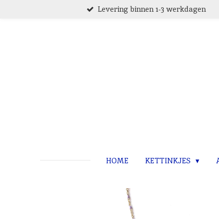
Levering binnen 1-3 werkdagen
Ga
direct
naar
de
hoofdinhoud
HOME
KETTINKJES