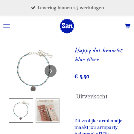
Ga
Levering binnen 1-3 werkdagen
direct
naar
de
hoofdinhoud
Happy dot bracelet
blue silver
€ 5,50
Uitverkocht
Dit vrolijke armbandje
maakt jou armparty
helemaal af! Dit