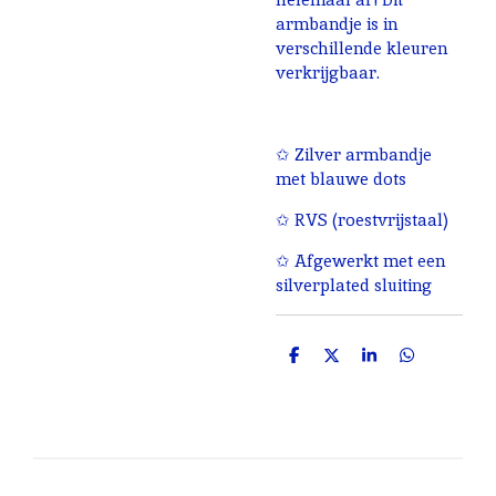
armbandje is in
verschillende kleuren
verkrijgbaar.
✩ Zilver armbandje
met blauwe dots
✩ RVS (roestvrijstaal)
✩ Afgewerkt met een
silverplated sluiting
D
D
S
D
e
e
h
e
l
e
a
l
e
l
r
e
n
e
n